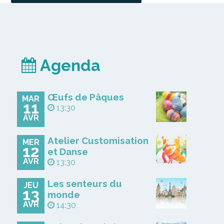
Agenda
Œufs de Pâques
MAR
11
13:30
AVR
Atelier Customisation
MER
12
et Danse
AVR
13:30
Les senteurs du
JEU
13
monde
AVR
14:30