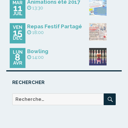
Animations été 2017
MAR
11
13:30
JUIL
Repas Festif Partagé
VEN
15
18:00
DÉC
Bowling
LUN
8
14:00
AVR
RECHERCHER
REC
Recherche
pour :