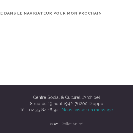
TE DANS LE NAVIGATEUR POUR MON PROCHAIN
Centre Social & Culturel l'Archipel
8 rue du 19 août 1942, 76200 Dieppe
Tél : 02 35 84 16 92 |
Nous laisser un message
2021 |
Pollet Anim'