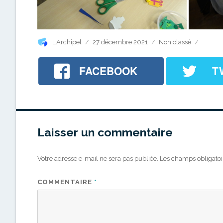
Auteur
Publié
Catégories
L'Archipel
27 décembre 2021
Non classé
le
FACEBOOK
T
Laisser un commentaire
Votre adresse e-mail ne sera pas publiée.
Les champs obligatoi
COMMENTAIRE
*