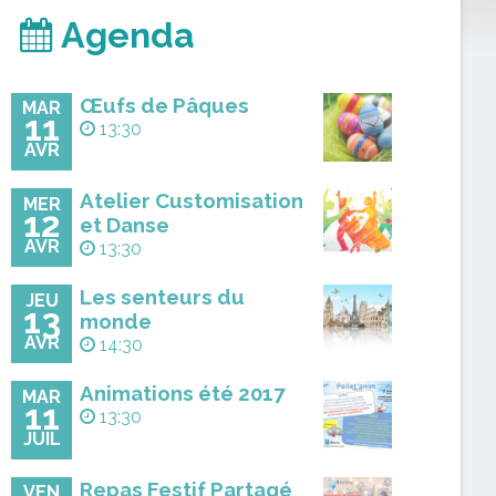
Agenda
Œufs de Pâques
MAR
11
13:30
AVR
Atelier Customisation
MER
12
et Danse
AVR
13:30
Les senteurs du
JEU
13
monde
AVR
14:30
Animations été 2017
MAR
11
13:30
JUIL
Repas Festif Partagé
VEN