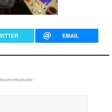
WITTER
EMAIL
res sont indiqués avec
*