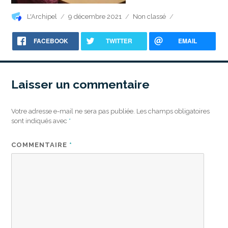
Auteur
Publié
Catégories
L'Archipel
9 décembre 2021
Non classé
le
FACEBOOK
TWITTER
EMAIL
Laisser un commentaire
Votre adresse e-mail ne sera pas publiée.
Les champs obligatoires
sont indiqués avec
*
COMMENTAIRE
*