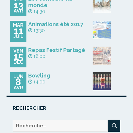
13
monde
AVR
14:30
Animations été 2017
MAR
11
13:30
JUIL
Repas Festif Partagé
VEN
15
18:00
DÉC
Bowling
LUN
8
14:00
AVR
RECHERCHER
REC
Recherche
pour :