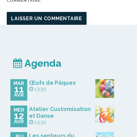
COMMENTAIRE.
Agenda
Œufs de Pâques
MAR
11
13:30
AVR
Atelier Customisation
MER
12
et Danse
AVR
13:30
Les senteurs du
JEU