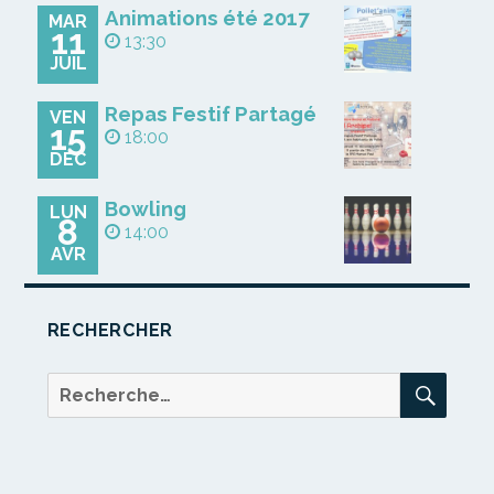
Animations été 2017
MAR
11
13:30
JUIL
Repas Festif Partagé
VEN
15
18:00
DÉC
Bowling
LUN
8
14:00
AVR
RECHERCHER
REC
Recherche
pour :