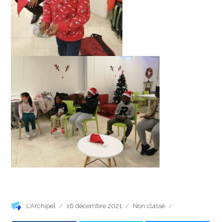
Auteur
Publié
Catégories
L'Archipel
16 décembre 2021
Non classé
le