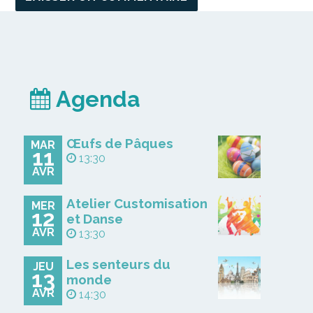
Agenda
Œufs de Pâques
MAR
11
13:30
AVR
Atelier Customisation
MER
12
et Danse
AVR
13:30
Les senteurs du
JEU
13
monde
AVR
14:30