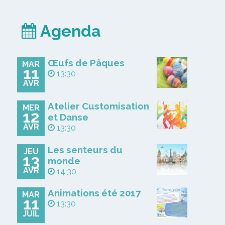
Agenda
Œufs de Pâques
MAR
11
13:30
AVR
Atelier Customisation
MER
12
et Danse
AVR
13:30
Les senteurs du
JEU
13
monde
AVR
14:30
Animations été 2017
MAR
11
13:30
JUIL