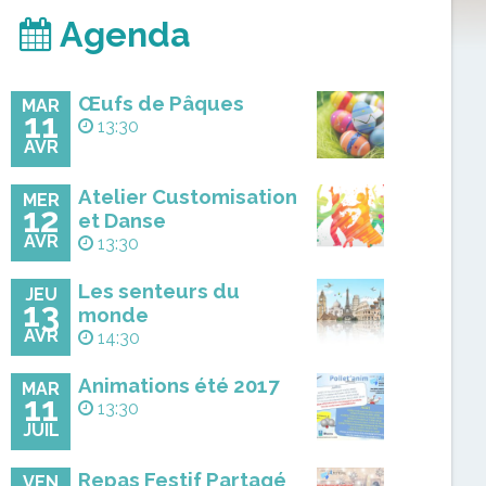
Agenda
Œufs de Pâques
MAR
11
13:30
AVR
Atelier Customisation
MER
12
et Danse
AVR
13:30
Les senteurs du
JEU
13
monde
AVR
14:30
Animations été 2017
MAR
11
13:30
JUIL
Repas Festif Partagé
VEN