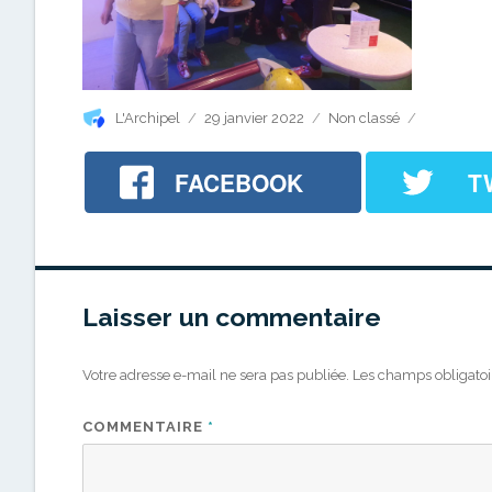
Auteur
Publié
Catégories
L'Archipel
29 janvier 2022
Non classé
le
FACEBOOK
T
Laisser un commentaire
Votre adresse e-mail ne sera pas publiée.
Les champs obligatoi
COMMENTAIRE
*