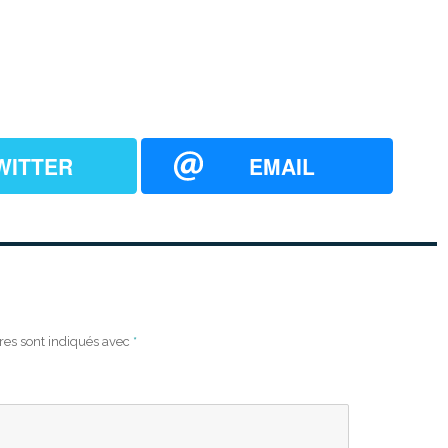
WITTER
EMAIL
res sont indiqués avec
*