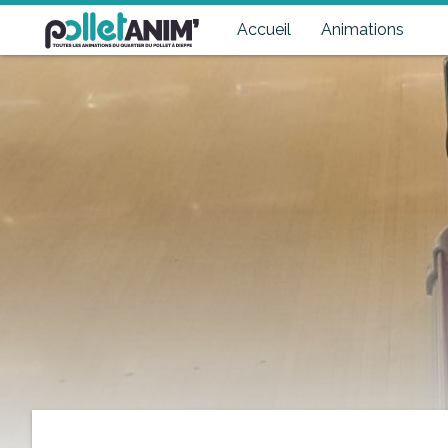
Pollet Anim'
Toutes les animations du quartier du Pollet à Dieppe
Accueil
Animations