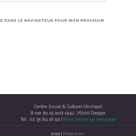
TE DANS LE NAVIGATEUR POUR MON PROCHAIN
Centre Social & Culturel l'Archipel
8 rue du 19 août 1942, 76200 Dieppe
Tél : 02 35 84 16 92 |
Nous laisser un message
2022 |
Pollet Anim'