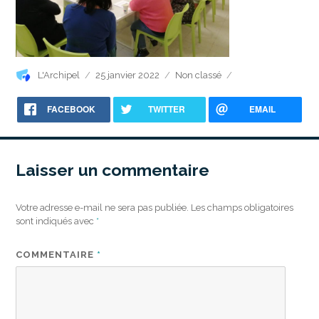
Auteur
Publié
Catégories
L'Archipel
25 janvier 2022
Non classé
le
FACEBOOK
TWITTER
EMAIL
Laisser un commentaire
Votre adresse e-mail ne sera pas publiée.
Les champs obligatoires
sont indiqués avec
*
COMMENTAIRE
*