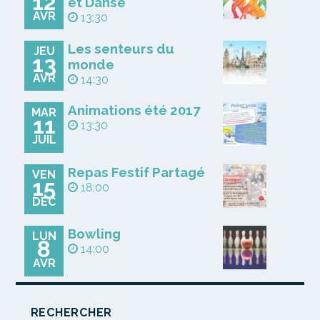
12
et Danse
AVR
13:30
Les senteurs du
JEU
13
monde
AVR
14:30
Animations été 2017
MAR
11
13:30
JUIL
Repas Festif Partagé
VEN
15
18:00
DÉC
Bowling
LUN
8
14:00
AVR
RECHERCHER