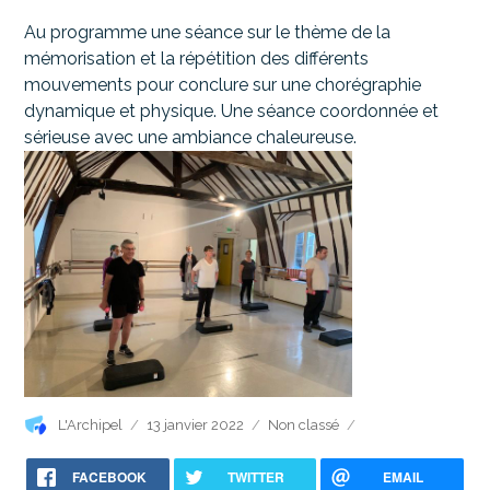
Au programme une séance sur le thème de la
mémorisation et la répétition des différents
mouvements pour conclure sur une chorégraphie
dynamique et physique. Une séance coordonnée et
sérieuse avec une ambiance chaleureuse.
Auteur
Publié
Catégories
L'Archipel
13 janvier 2022
Non classé
le
FACEBOOK
TWITTER
EMAIL