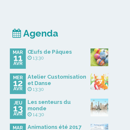
Agenda
Œufs de Pâques
MAR
11
13:30
AVR
Atelier Customisation
MER
12
et Danse
AVR
13:30
Les senteurs du
JEU
13
monde
AVR
14:30
Animations été 2017
MAR