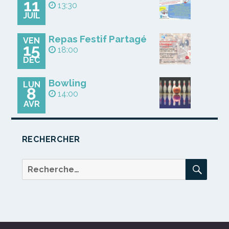
11
13:30
JUIL
Repas Festif Partagé
VEN
15
18:00
DÉC
Bowling
LUN
8
14:00
AVR
RECHERCHER
REC
Recherche
pour :