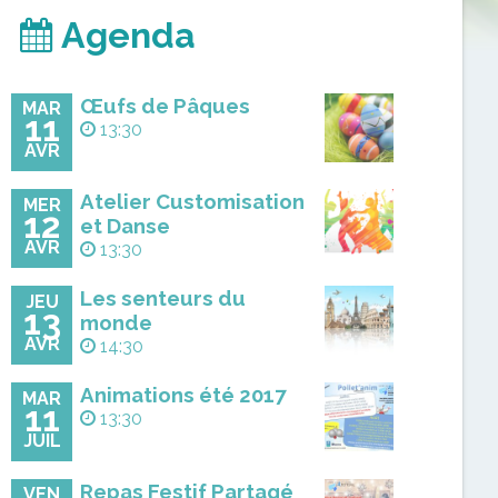
Agenda
Œufs de Pâques
MAR
11
13:30
AVR
Atelier Customisation
MER
12
et Danse
AVR
13:30
Les senteurs du
JEU
13
monde
AVR
14:30
Animations été 2017
MAR
11
13:30
JUIL
Repas Festif Partagé
VEN