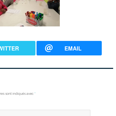
WITTER
EMAIL
res sont indiqués avec
*