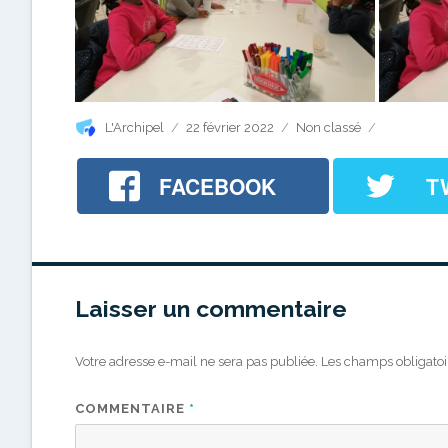
Auteur
Publié
Catégories
L'Archipel
22 février 2022
Non classé
le
FACEBOOK
T
Laisser un commentaire
Votre adresse e-mail ne sera pas publiée.
Les champs obligatoi
COMMENTAIRE
*