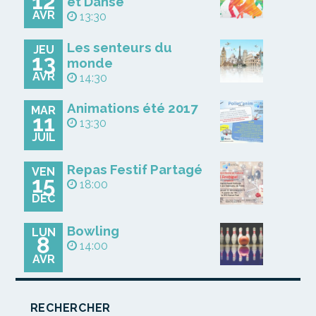
12
et Danse
AVR
13:30
Les senteurs du
JEU
13
monde
AVR
14:30
Animations été 2017
MAR
11
13:30
JUIL
Repas Festif Partagé
VEN
15
18:00
DÉC
Bowling
LUN
8
14:00
AVR
RECHERCHER