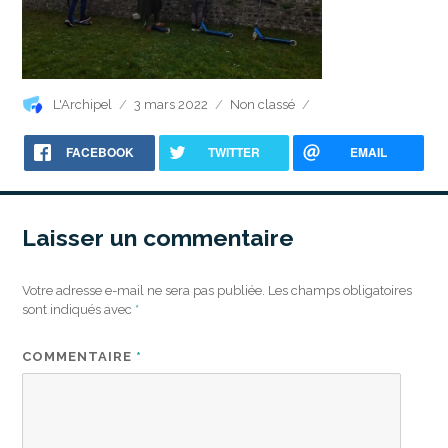
Auteur
Publié
Catégories
L'Archipel
3 mars 2022
Non classé
le
FACEBOOK
TWITTER
EMAIL
Laisser un commentaire
Votre adresse e-mail ne sera pas publiée.
Les champs obligatoires
sont indiqués avec
*
COMMENTAIRE
*