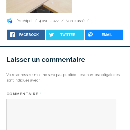
Auteur
Publié
Catégories
L'Archipel
4 avril 2022
Non classé
le
FACEBOOK
TWITTER
EMAIL
Laisser un commentaire
Votre adresse e-mail ne sera pas publiée.
Les champs obligatoires
sont indiqués avec
*
COMMENTAIRE
*