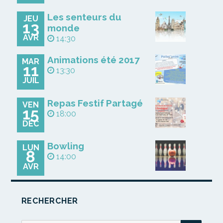
Les senteurs du
JEU
13
monde
AVR
14:30
Animations été 2017
MAR
11
13:30
JUIL
Repas Festif Partagé
VEN
15
18:00
DÉC
Bowling
LUN
8
14:00
AVR
RECHERCHER