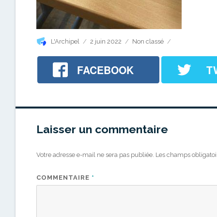
Auteur
Publié
Catégories
L'Archipel
2 juin 2022
Non classé
le
FACEBOOK
T
Laisser un commentaire
Votre adresse e-mail ne sera pas publiée.
Les champs obligatoi
COMMENTAIRE
*