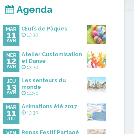
Agenda
Œufs de Pâques
MAR
11
13:30
AVR
Atelier Customisation
MER
12
et Danse
AVR
13:30
Les senteurs du
JEU
13
monde
AVR
14:30
Animations été 2017
MAR
11
13:30
JUIL
Repas Festif Partagé
VEN