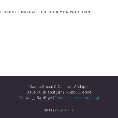
TE DANS LE NAVIGATEUR POUR MON PROCHAIN
Centre Social & Culturel l'Archipel
8 rue du 19 août 1942, 76200 Dieppe
Tél : 02 35 84 16 92 |
Nous laisser un message
2022 |
Pollet Anim'