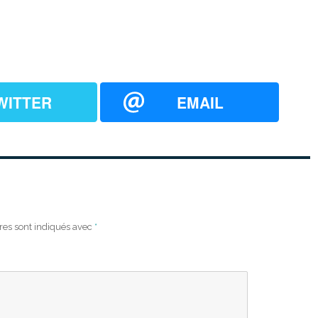
WITTER
EMAIL
res sont indiqués avec
*