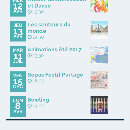
MER
12
et Danse
AVR
13:30
Les senteurs du
JEU
13
monde
AVR
14:30
Animations été 2017
MAR
11
13:30
JUIL
Repas Festif Partagé
VEN
15
18:00
DÉC
Bowling
LUN
8
14:00
AVR