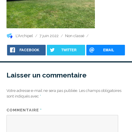
Auteur
Publié
Catégories
L'Archipel
7 juin 2022
Non classé
le
FACEBOOK
TWITTER
EMAIL
Laisser un commentaire
Votre adresse e-mail ne sera pas publiée.
Les champs obligatoires
sont indiqués avec
*
COMMENTAIRE
*