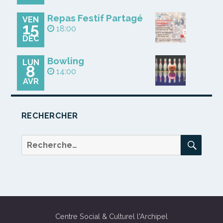
Repas Festif Partagé
VEN
15
18:00
DÉC
Bowling
LUN
8
14:00
AVR
RECHERCHER
REC
Recherche
pour :
Centre Social & Culturel l'Archipel