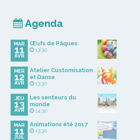
Agenda
Œufs de Pâques
MAR
11
13:30
AVR
Atelier Customisation
MER
12
et Danse
AVR
13:30
Les senteurs du
JEU
13
monde
AVR
14:30
Animations été 2017
MAR
11
13:30
JUIL