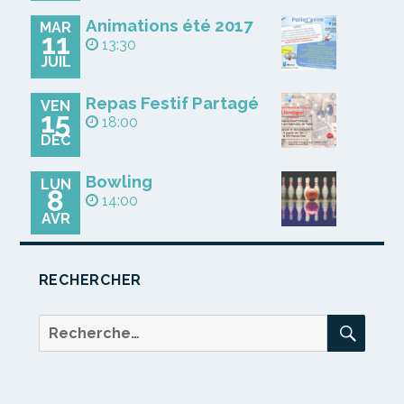
Animations été 2017
MAR
11
13:30
JUIL
Repas Festif Partagé
VEN
15
18:00
DÉC
Bowling
LUN
8
14:00
AVR
RECHERCHER
REC
Recherche
pour :