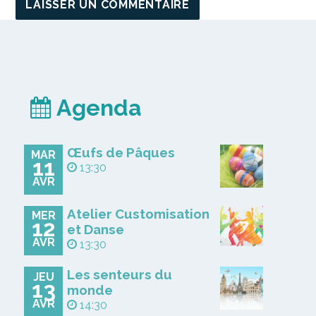
Agenda
Œufs de Pâques
MAR
11
13:30
AVR
Atelier Customisation
MER
12
et Danse
AVR
13:30
Les senteurs du
JEU
13
monde
AVR
14:30