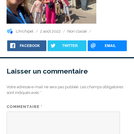
Auteur
Publié
Catégories
L'Archipel
2 août 2022
Non classé
le
FACEBOOK
TWITTER
EMAIL
Laisser un commentaire
Votre adresse e-mail ne sera pas publiée.
Les champs obligatoires
sont indiqués avec
*
COMMENTAIRE
*