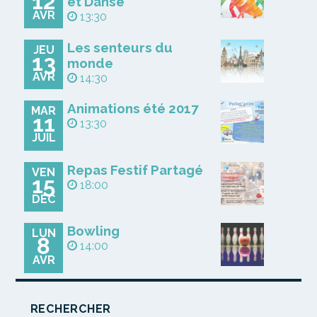
12
et Danse
AVR
13:30
Les senteurs du
JEU
13
monde
AVR
14:30
Animations été 2017
MAR
11
13:30
JUIL
Repas Festif Partagé
VEN
15
18:00
DÉC
Bowling
LUN
8
14:00
AVR
RECHERCHER