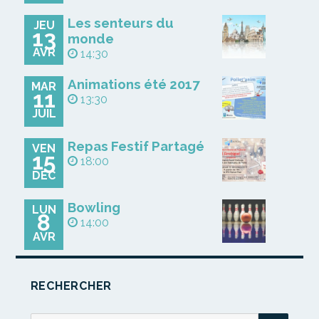
Les senteurs du
JEU
13
monde
AVR
14:30
Animations été 2017
MAR
11
13:30
JUIL
Repas Festif Partagé
VEN
15
18:00
DÉC
Bowling
LUN
8
14:00
AVR
RECHERCHER
REC