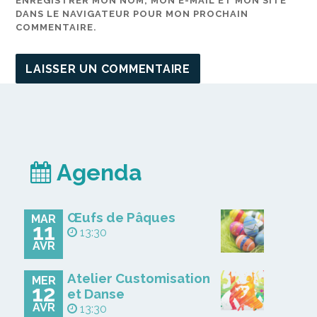
ENREGISTRER MON NOM, MON E-MAIL ET MON SITE
DANS LE NAVIGATEUR POUR MON PROCHAIN
COMMENTAIRE.
Agenda
Œufs de Pâques
MAR
11
13:30
AVR
Atelier Customisation
MER
12
et Danse
AVR
13:30