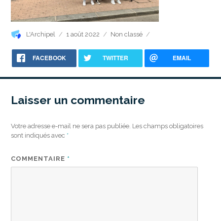
Auteur
Publié
Catégories
L'Archipel
1 août 2022
Non classé
le
FACEBOOK
TWITTER
EMAIL
Laisser un commentaire
Votre adresse e-mail ne sera pas publiée.
Les champs obligatoires
sont indiqués avec
*
COMMENTAIRE
*