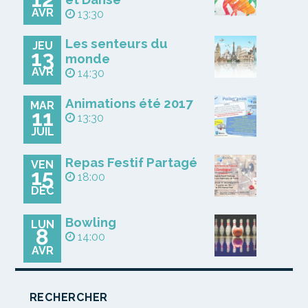
AVR
13:30
Les senteurs du
JEU
13
monde
AVR
14:30
Animations été 2017
MAR
11
13:30
JUIL
Repas Festif Partagé
VEN
15
18:00
DÉC
Bowling
LUN
8
14:00
AVR
RECHERCHER