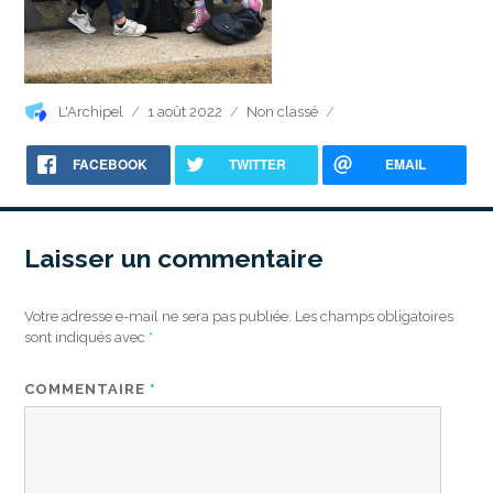
Auteur
Publié
Catégories
L'Archipel
1 août 2022
Non classé
le
FACEBOOK
TWITTER
EMAIL
Laisser un commentaire
Votre adresse e-mail ne sera pas publiée.
Les champs obligatoires
sont indiqués avec
*
COMMENTAIRE
*