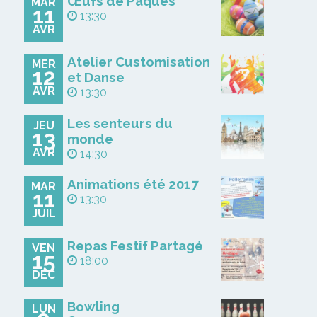
Œufs de Pâques
MAR
11
13:30
AVR
Atelier Customisation
MER
12
et Danse
AVR
13:30
Les senteurs du
JEU
13
monde
AVR
14:30
Animations été 2017
MAR
11
13:30
JUIL
Repas Festif Partagé
VEN
15
18:00
DÉC
Bowling
LUN