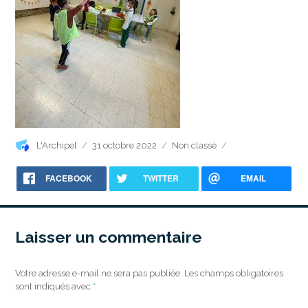
Auteur
Publié
Catégories
L'Archipel
31 octobre 2022
Non classé
le
FACEBOOK
TWITTER
EMAIL
Laisser un commentaire
Votre adresse e-mail ne sera pas publiée.
Les champs obligatoires
sont indiqués avec
*