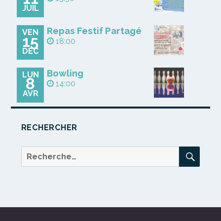
JUIL
Repas Festif Partagé
VEN
15
18:00
DÉC
Bowling
LUN
8
14:00
AVR
RECHERCHER
REC
Recherche
pour :