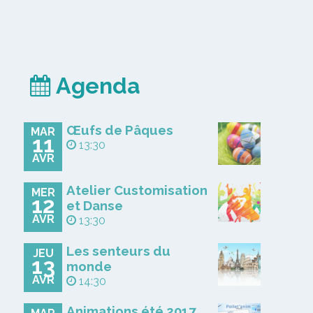
Agenda
Œufs de Pâques
MAR
11
13:30
AVR
Atelier Customisation
MER
12
et Danse
AVR
13:30
Les senteurs du
JEU
13
monde
AVR
14:30
Animations été 2017