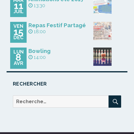
MAR
11
13:30
JUIL
Repas Festif Partagé
VEN
15
18:00
DÉC
Bowling
LUN
8
14:00
AVR
RECHERCHER
REC
Recherche
pour :