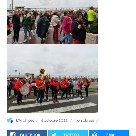
Auteur
Publié
Catégories
L'Archipel
4 octobre 2022
Non classé
le
FACEBOOK
TWITTER
EMAIL