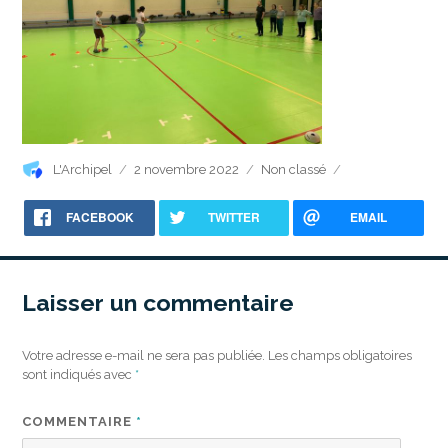
Auteur
Publié
Catégories
L'Archipel
2 novembre 2022
Non classé
le
FACEBOOK
TWITTER
EMAIL
Laisser un commentaire
Votre adresse e-mail ne sera pas publiée.
Les champs obligatoires
sont indiqués avec
*
COMMENTAIRE
*