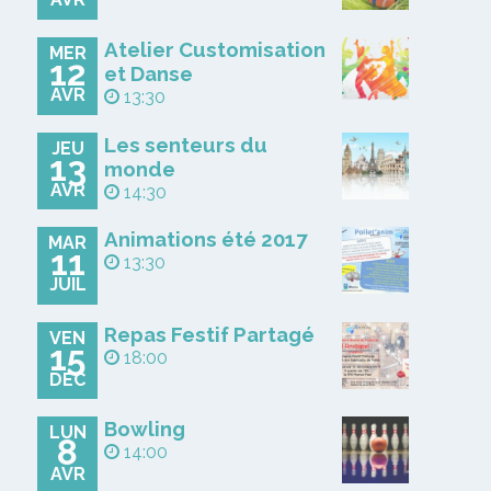
Atelier Customisation
MER
12
et Danse
AVR
13:30
Les senteurs du
JEU
13
monde
AVR
14:30
Animations été 2017
MAR
11
13:30
JUIL
Repas Festif Partagé
VEN
15
18:00
DÉC
Bowling
LUN
8
14:00
AVR