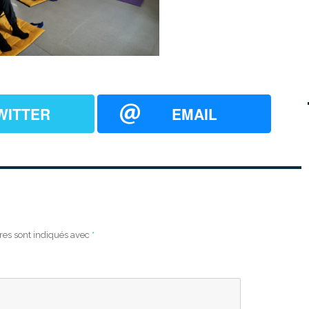
WITTER
EMAIL
res sont indiqués avec
*