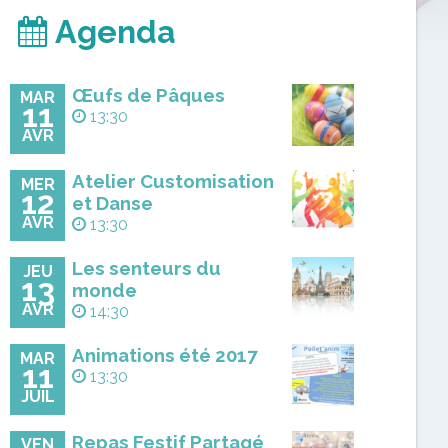
Agenda
Œufs de Pâques
MAR
11
13:30
AVR
Atelier Customisation
MER
12
et Danse
AVR
13:30
Les senteurs du
JEU
13
monde
AVR
14:30
Animations été 2017
MAR
11
13:30
JUIL
Repas Festif Partagé
VEN