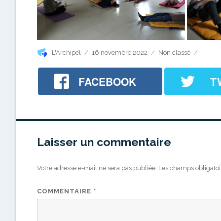
Auteur
Publié
Catégories
L'Archipel
16 novembre 2022
Non classé
le
FACEBOOK
T
Laisser un commentaire
Votre adresse e-mail ne sera pas publiée.
Les champs obligatoi
COMMENTAIRE
*