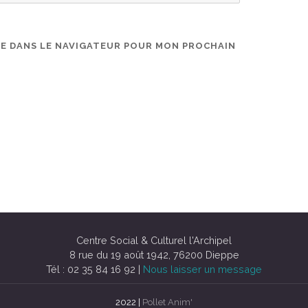
TE DANS LE NAVIGATEUR POUR MON PROCHAIN
Centre Social & Culturel l'Archipel
8 rue du 19 août 1942, 76200 Dieppe
Tél : 02 35 84 16 92 |
Nous laisser un message
2022 |
Pollet Anim'