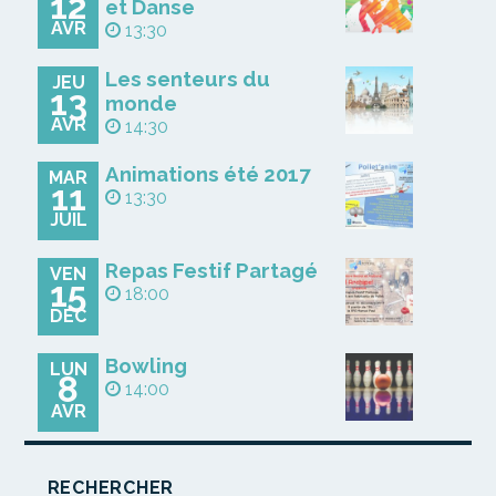
12
et Danse
AVR
13:30
Les senteurs du
JEU
13
monde
AVR
14:30
Animations été 2017
MAR
11
13:30
JUIL
Repas Festif Partagé
VEN
15
18:00
DÉC
Bowling
LUN
8
14:00
AVR
RECHERCHER