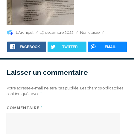
Auteur
Publié
Catégories
L'Archipel
19 décembre 2022
Non classé
le
FACEBOOK
TWITTER
EMAIL
Laisser un commentaire
Votre adresse e-mail ne sera pas publiée.
Les champs obligatoires
sont indiqués avec
*
COMMENTAIRE
*