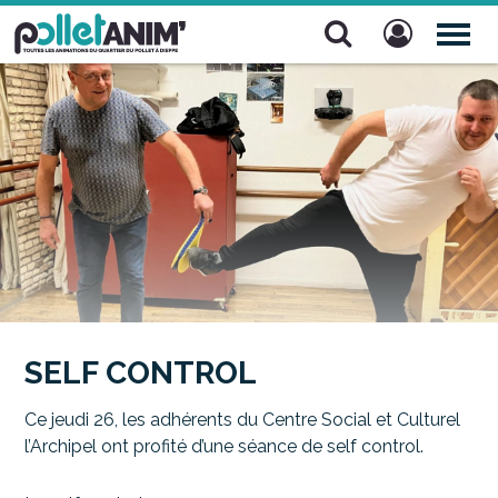
Pollet Anim'
TOG
NAV
SELF CONTROL
Ce jeudi 26, les adhérents du Centre Social et Culturel
l’Archipel ont profité d’une séance de self control.