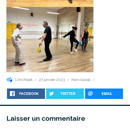
Auteur
Publié
Catégories
L'Archipel
27 janvier 2023
Non classé
le
FACEBOOK
TWITTER
EMAIL
Laisser un commentaire