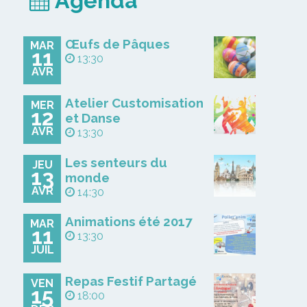
Agenda
Œufs de Pâques
MAR
11
13:30
AVR
Atelier Customisation
MER
12
et Danse
AVR
13:30
Les senteurs du
JEU
13
monde
AVR
14:30
Animations été 2017
MAR
11
13:30
JUIL
Repas Festif Partagé
VEN
15
18:00