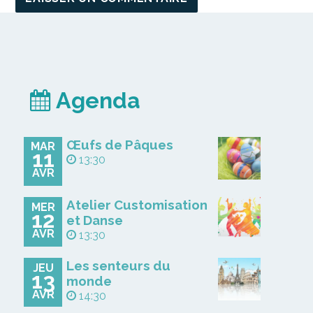
Agenda
Œufs de Pâques
MAR
11
13:30
AVR
Atelier Customisation
MER
12
et Danse
AVR
13:30
Les senteurs du
JEU
13
monde
AVR
14:30