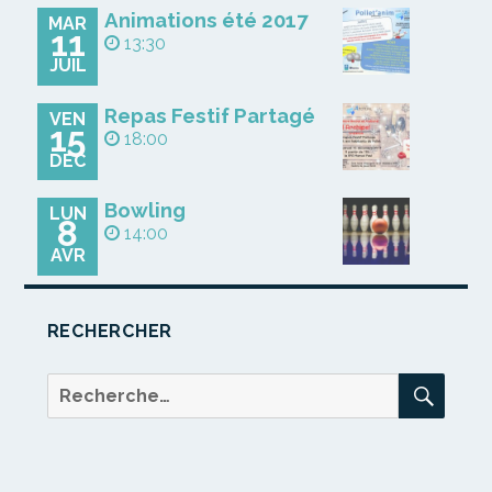
Animations été 2017
MAR
11
13:30
JUIL
Repas Festif Partagé
VEN
15
18:00
DÉC
Bowling
LUN
8
14:00
AVR
RECHERCHER
REC
Recherche
pour :