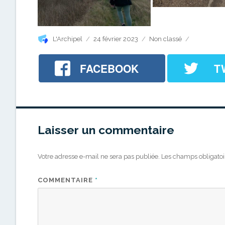
Auteur
Publié
Catégories
L'Archipel
24 février 2023
Non classé
le
FACEBOOK
T
Laisser un commentaire
Votre adresse e-mail ne sera pas publiée.
Les champs obligatoi
COMMENTAIRE
*