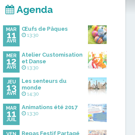
Agenda
Œufs de Pâques
MAR
11
13:30
AVR
Atelier Customisation
MER
12
et Danse
AVR
13:30
Les senteurs du
JEU
13
monde
AVR
14:30
Animations été 2017
MAR
11
13:30
JUIL
Repas Festif Partagé
VEN