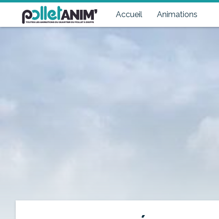
Pollet Anim'
Toutes les animations du quartier du Pollet à Dieppe
Accueil
Animations