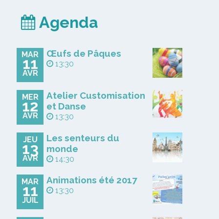
Agenda
Œufs de Pâques
MAR
11
13:30
AVR
Atelier Customisation
MER
12
et Danse
AVR
13:30
Les senteurs du
JEU
13
monde
AVR
14:30
Animations été 2017
MAR
11
13:30
JUIL