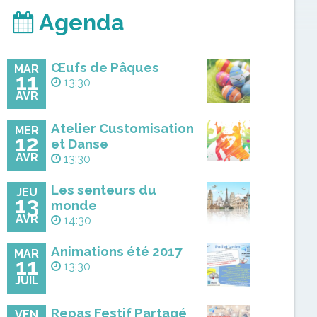
Agenda
Œufs de Pâques
MAR
11
13:30
AVR
Atelier Customisation
MER
12
et Danse
AVR
13:30
Les senteurs du
JEU
13
monde
AVR
14:30
Animations été 2017
MAR
11
13:30
JUIL
Repas Festif Partagé
VEN