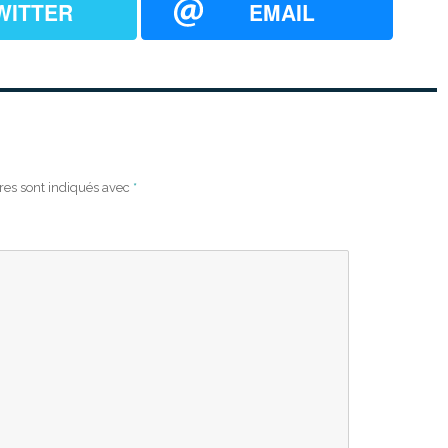
WITTER
EMAIL
res sont indiqués avec
*