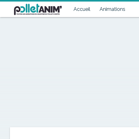
Pollet Anim'
Toutes les animations du quartier du Pollet à Dieppe
Accueil
Animations