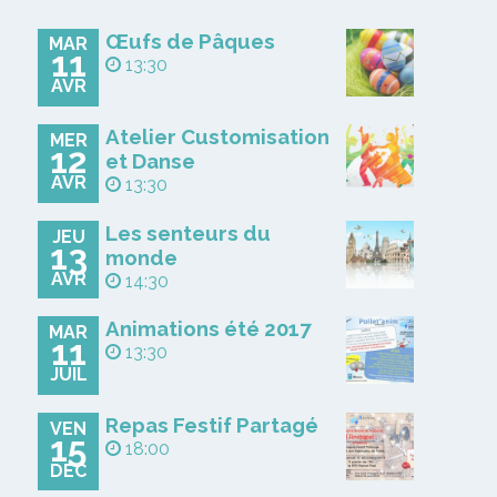
Œufs de Pâques
MAR
11
13:30
AVR
Atelier Customisation
MER
12
et Danse
AVR
13:30
Les senteurs du
JEU
13
monde
AVR
14:30
Animations été 2017
MAR
11
13:30
JUIL
Repas Festif Partagé
VEN
15
18:00
DÉC