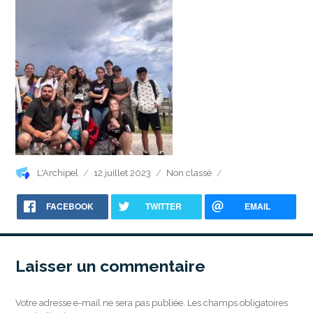
Auteur
Publié
Catégories
L'Archipel
12 juillet 2023
Non classé
le
FACEBOOK
TWITTER
EMAIL
Laisser un commentaire
Votre adresse e-mail ne sera pas publiée.
Les champs obligatoires