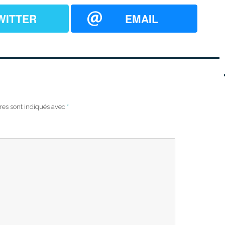
WITTER
EMAIL
res sont indiqués avec
*