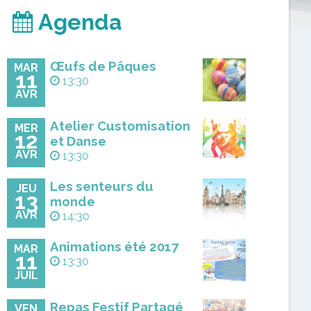
Agenda
Œufs de Pâques
MAR
11
13:30
AVR
Atelier Customisation
MER
12
et Danse
AVR
13:30
Les senteurs du
JEU
13
monde
AVR
14:30
Animations été 2017
MAR
11
13:30
JUIL
Repas Festif Partagé
VEN