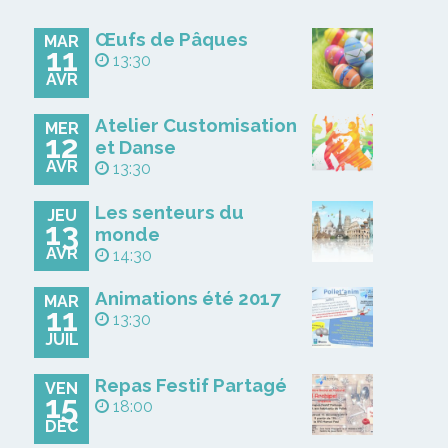
Œufs de Pâques
MAR
11
13:30
AVR
Atelier Customisation
MER
12
et Danse
AVR
13:30
Les senteurs du
JEU
13
monde
AVR
14:30
Animations été 2017
MAR
11
13:30
JUIL
Repas Festif Partagé
VEN
15
18:00
DÉC