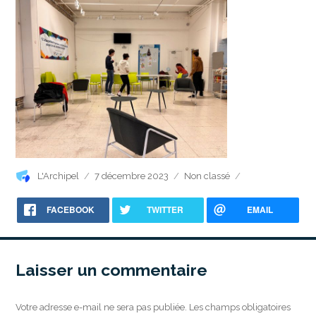
Auteur
Publié
Catégories
L'Archipel
7 décembre 2023
Non classé
le
FACEBOOK
TWITTER
EMAIL
Laisser un commentaire
Votre adresse e-mail ne sera pas publiée.
Les champs obligatoires