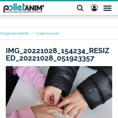
Pollet Anim'
TOG
NAV
Image précédente
Image suivante
IMG_20221028_154234_RESIZ
ED_20221028_051923357