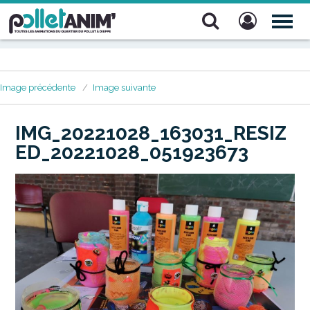
Pollet Anim'
TOG
NAV
Image précédente
Image suivante
IMG_20221028_163031_RESIZ
ED_20221028_051923673