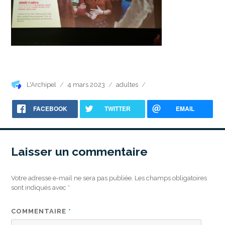
Auteur
Publié
Catégories
L'Archipel
4 mars 2023
adultes
le
FACEBOOK
TWITTER
EMAIL
Laisser un commentaire
Votre adresse e-mail ne sera pas publiée.
Les champs obligatoires
sont indiqués avec
*
COMMENTAIRE
*