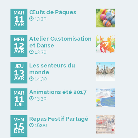
Œufs de Pâques
MAR
11
13:30
AVR
Atelier Customisation
MER
12
et Danse
AVR
13:30
Les senteurs du
JEU
13
monde
AVR
14:30
Animations été 2017
MAR
11
13:30
JUIL
Repas Festif Partagé
VEN
15
18:00
DÉC