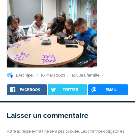
Auteur
Publié
Catégories
L'Archipel
18 mars 2023
adultes
,
famille
le
FACEBOOK
TWITTER
EMAIL
Laisser un commentaire
Votre adresse e-mail ne sera pas publiée.
Les champs obligatoires