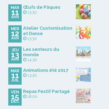
Œufs de Pâques
MAR
11
13:30
AVR
Atelier Customisation
MER
12
et Danse
AVR
13:30
Les senteurs du
JEU
13
monde
AVR
14:30
Animations été 2017
MAR
11
13:30
JUIL
Repas Festif Partagé
VEN
15
18:00
DÉC