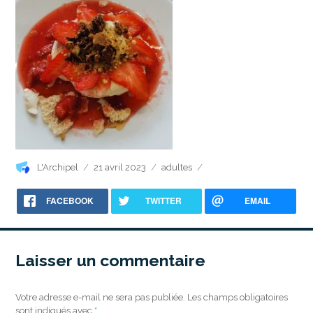
Auteur
Publié
Catégories
L'Archipel
21 avril 2023
adultes
le
FACEBOOK
TWITTER
EMAIL
Laisser un commentaire
Votre adresse e-mail ne sera pas publiée.
Les champs obligatoires
sont indiqués avec
*