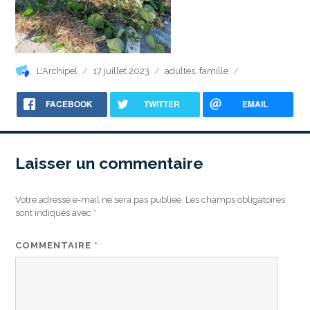
Auteur
Publié
Catégories
L'Archipel
17 juillet 2023
adultes
,
famille
le
FACEBOOK
TWITTER
EMAIL
Laisser un commentaire
Votre adresse e-mail ne sera pas publiée.
Les champs obligatoires
sont indiqués avec
*
COMMENTAIRE
*