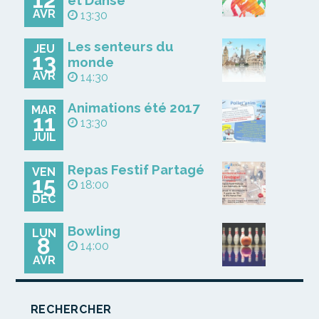
et Danse
AVR
13:30
Les senteurs du
JEU
13
monde
AVR
14:30
Animations été 2017
MAR
11
13:30
JUIL
Repas Festif Partagé
VEN
15
18:00
DÉC
Bowling
LUN
8
14:00
AVR
RECHERCHER