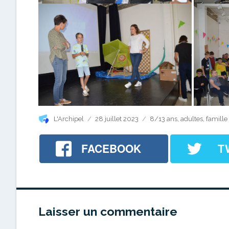
Auteur
Publié
Catégories
L'Archipel
28 juillet 2023
8/13 ans
,
adultes
,
famille
le
FACEBOOK
T
Laisser un commentaire