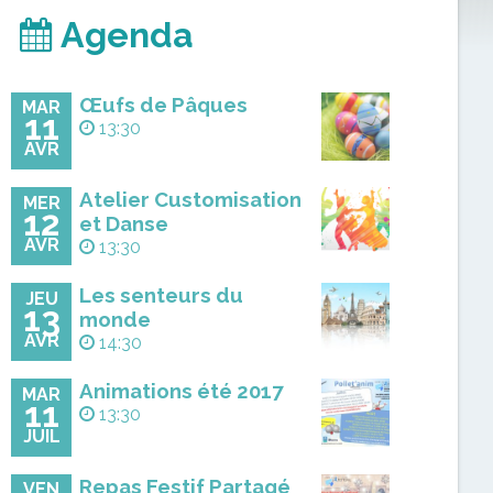
Agenda
Œufs de Pâques
MAR
11
13:30
AVR
Atelier Customisation
MER
12
et Danse
AVR
13:30
Les senteurs du
JEU
13
monde
AVR
14:30
Animations été 2017
MAR
11
13:30
JUIL
Repas Festif Partagé
VEN