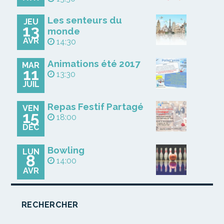
Les senteurs du
JEU
13
monde
AVR
14:30
Animations été 2017
MAR
11
13:30
JUIL
Repas Festif Partagé
VEN
15
18:00
DÉC
Bowling
LUN
8
14:00
AVR
RECHERCHER