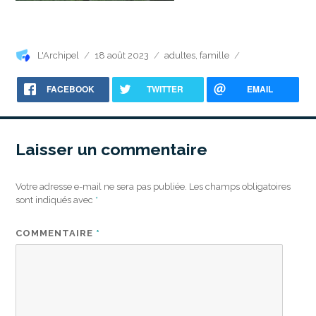
Auteur
Publié
Catégories
L'Archipel
18 août 2023
adultes
,
famille
le
FACEBOOK
TWITTER
EMAIL
Laisser un commentaire
Votre adresse e-mail ne sera pas publiée.
Les champs obligatoires
sont indiqués avec
*
COMMENTAIRE
*