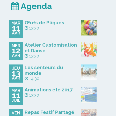
Agenda
Œufs de Pâques
MAR
11
13:30
AVR
Atelier Customisation
MER
12
et Danse
AVR
13:30
Les senteurs du
JEU
13
monde
AVR
14:30
Animations été 2017
MAR
11
13:30
JUIL
Repas Festif Partagé
VEN