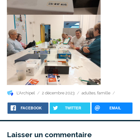
Auteur
Publié
Catégories
L'Archipel
2 décembre 2023
adultes
,
famille
le
FACEBOOK
TWITTER
EMAIL
Laisser un commentaire